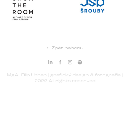
↑
Zpět nahoru
MgA. Filip Urban | grafický design & fotografie |
2022 All rights reserved