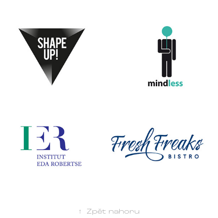
↑
Zpět nahoru