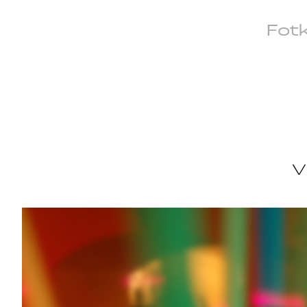
Fot
V