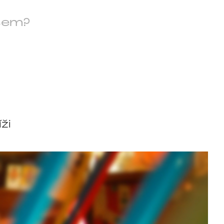
sem?
ži